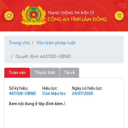
Trang chủ
Văn bản pháp luật
Quyết định 447/QĐ-UBND
Toàn văn
Thuộc tính
Tải về
Số ký hiệu:
Hiệu lực:
Ngày có hiệu lực:
447/QĐ-UBND
Còn hiệu lực
24/07/2025
Xem nội dung ở tệp đính kèm./.