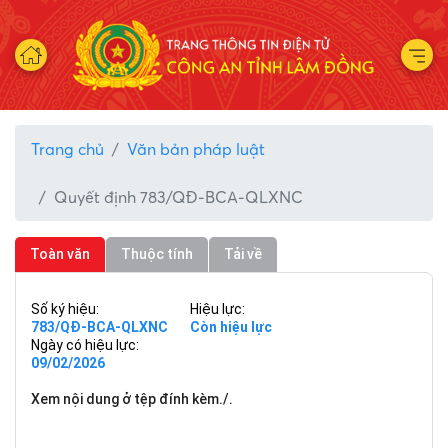
Trang chủ
Văn bản pháp luật
Quyết định 783/QĐ-BCA-QLXNC
Toàn văn
Thuộc tính
Tải về
Số ký hiệu:
Hiệu lực:
783/QĐ-BCA-QLXNC
Còn hiệu lực
Ngày có hiệu lực:
09/02/2026
Xem nội dung ở tệp đính kèm./.