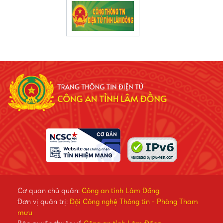
Cơ quan chủ quản:
Công an tỉnh Lâm Đồng
Đơn vị quản trị:
Đội Công nghệ Thông tin - Phòng Tham
mưu