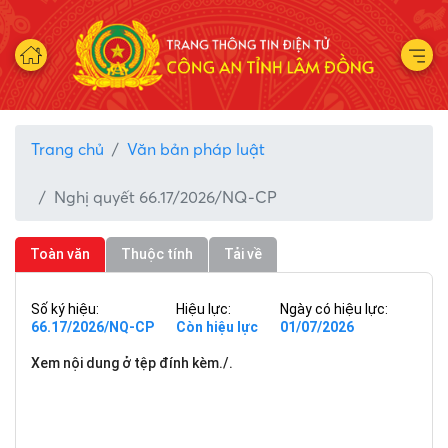
Trang chủ
Văn bản pháp luật
Nghị quyết 66.17/2026/NQ-CP
Toàn văn
Thuộc tính
Tải về
Số ký hiệu:
Hiệu lực:
Ngày có hiệu lực:
66.17/2026/NQ-CP
Còn hiệu lực
01/07/2026
Xem nội dung ở tệp đính kèm./.