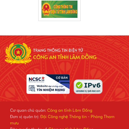
Cơ quan chủ quản:
Công an tỉnh Lâm Đồng
Đơn vị quản trị:
Đội Công nghệ Thông tin - Phòng Tham
mưu