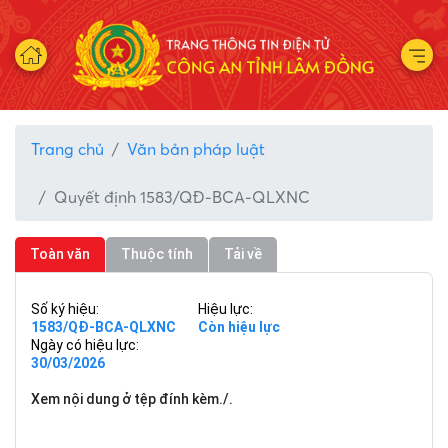
Trang chủ
Văn bản pháp luật
Quyết định 1583/QĐ-BCA-QLXNC
Toàn văn
Thuộc tính
Tải về
Số ký hiệu:
Hiệu lực:
1583/QĐ-BCA-QLXNC
Còn hiệu lực
Ngày có hiệu lực:
30/03/2026
Xem nội dung ở tệp đính kèm./.