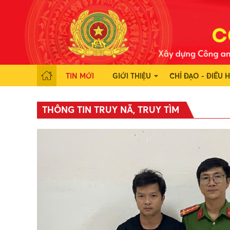
TIN MỚI
GIỚI THIỆU
CHỈ ĐẠO - ĐIỀU 
THÔNG TIN TRUY NÃ, TRUY TÌM