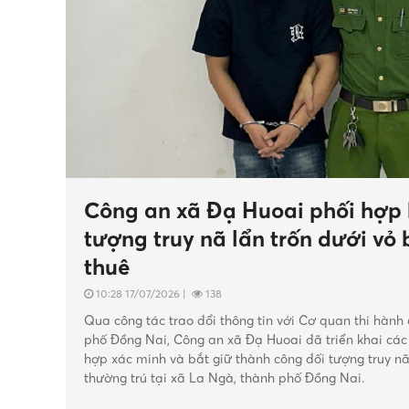
Công an xã Đạ Huoai phối hợp 
tượng truy nã lẩn trốn dưới vỏ
thuê
10:28 17/07/2026
|
138
Qua công tác trao đổi thông tin với Cơ quan thi hành
phố Đồng Nai, Công an xã Đạ Huoai đã triển khai các
hợp xác minh và bắt giữ thành công đối tượng truy n
thường trú tại xã La Ngà, thành phố Đồng Nai.