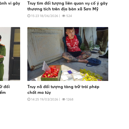
ành vi gây
Truy tìm đối tượng liên quan vụ cố ý gây
thương tích trên địa bàn xã Sơn Mỹ
15:23 18/06/2026
|
524
ữ đối
Truy nã đối tượng tàng trữ trái phép
iểm
chất ma túy
14:25 19/03/2026
|
1268