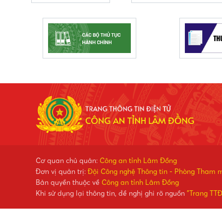
Cơ quan chủ quản:
Công an tỉnh Lâm Đồng
Đơn vị quản trị:
Đội Công nghệ Thông tin - Phòng Tham 
Bản quyền thuộc về
Công an tỉnh Lâm Đồng
Khi sử dụng lại thông tin, đề nghị ghi rõ nguồn
"Trang TT