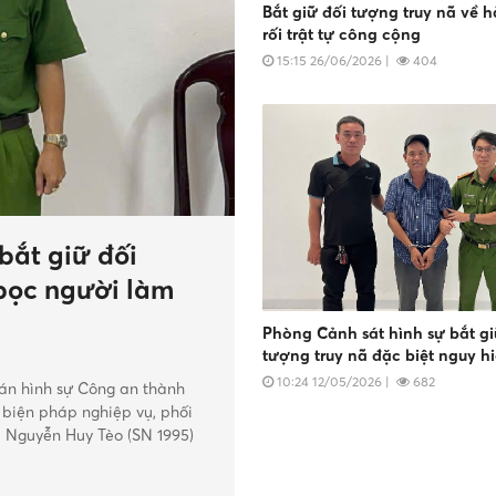
Bắt giữ đối tượng truy nã về h
rối trật tự công cộng
15:15 26/06/2026
|
404
bắt giữ đối
 bọc người làm
Phòng Cảnh sát hình sự bắt gi
tượng truy nã đặc biệt nguy h
10:24 12/05/2026
|
682
 án hình sự Công an thành
 biện pháp nghiệp vụ, phối
ã Nguyễn Huy Tèo (SN 1995)