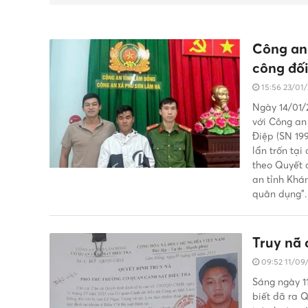
Công an
công đối
15:56 23/01
Ngày 14/01/
với Công an
Điệp (SN 199
lẩn trốn tạ
theo Quyết 
an tỉnh Khán
quân dụng”.
Truy nã 
09:52 11/09
Sáng ngày 1
biết đã ra Q