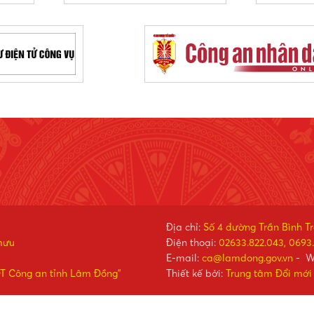
Địa chỉ:
Số 4 đường Trần Bình T
mưu
Điện thoại:
02633.822.043, 0693.
E-mail:
ca@lamdong.gov.vn
- W
ĐT Công an tỉnh Lâm Đồng"
Thiết kế bởi:
Trung tâm Đổi mới