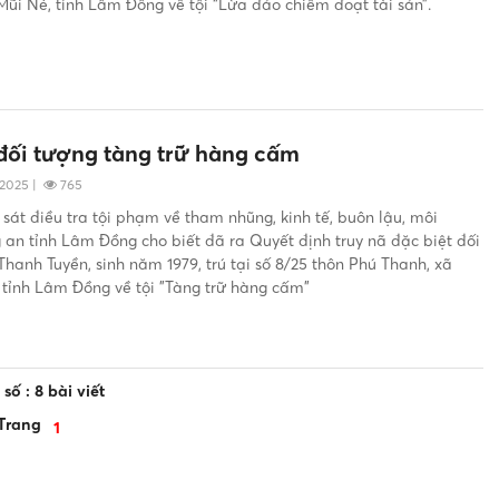
Mũi Né, tỉnh Lâm Đồng về tội “Lừa đảo chiếm đoạt tài sản”.
đối tượng tàng trữ hàng cấm
/2025
|
765
sát điều tra tội phạm về tham nhũng, kinh tế, buôn lậu, môi
 an tỉnh Lâm Đồng cho biết đã ra Quyết định truy nã đặc biệt đối
hanh Tuyền, sinh năm 1979, trú tại số 8/25 thôn Phú Thanh, xã
 tỉnh Lâm Đồng về tội "Tàng trữ hàng cấm"
số : 8 bài viết
Trang
1