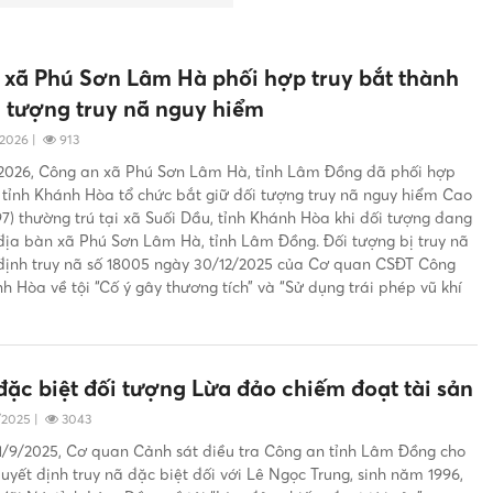
 xã Phú Sơn Lâm Hà phối hợp truy bắt thành
 tượng truy nã nguy hiểm
/2026
|
913
2026, Công an xã Phú Sơn Lâm Hà, tỉnh Lâm Đồng đã phối hợp
 tỉnh Khánh Hòa tổ chức bắt giữ đối tượng truy nã nguy hiểm Cao
7) thường trú tại xã Suối Dầu, tỉnh Khánh Hòa khi đối tượng đang
i địa bàn xã Phú Sơn Lâm Hà, tỉnh Lâm Đồng. Đối tượng bị truy nã
định truy nã số 18005 ngày 30/12/2025 của Cơ quan CSĐT Công
h Hòa về tội “Cố ý gây thương tích” và “Sử dụng trái phép vũ khí
đặc biệt đối tượng Lừa đảo chiếm đoạt tài sản
/2025
|
3043
1/9/2025, Cơ quan Cảnh sát điều tra Công an tỉnh Lâm Đồng cho
uyết định truy nã đặc biệt đối với Lê Ngọc Trung, sinh năm 1996,