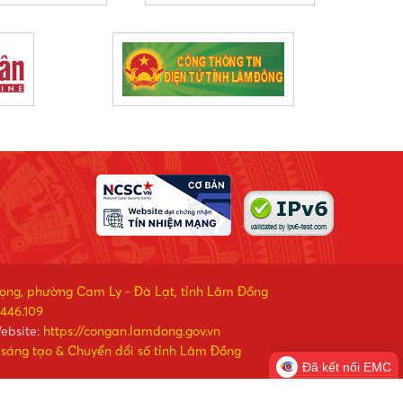
rọng, phường Cam Ly - Đà Lạt, tỉnh Lâm Đồng
446.109
ebsite:
https://congan.lamdong.gov.vn
 sáng tạo & Chuyển đổi số tỉnh Lâm Đồng
Đã kết nối EMC